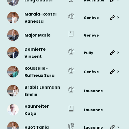
Lang Gautier
Neuchâtel
Maraia-Rossel
>
Genève
Vanessa
Major Marie
Genève
Demierre
>
Pully
Vincent
Rousselle-
>
Genève
Ruffieux Sara
Brabis Lehmann
Lausanne
Emilie
Haunreiter
Lausanne
Katja
>
Huot Tania
Lausanne