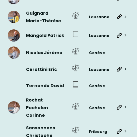
Guignard
>
Lausanne
Marie-Thérèse
>
Mangold Patrick
Lausanne
Nicolas Jérôme
Genève
>
Cerottini Eric
Lausanne
Ternande David
Genève
Rochat
>
Pochelon
Genève
Corinne
Sansonnens
>
Fribourg
Christophe