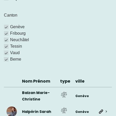
Canton
Genève
Fribourg
Neuchâtel
Tessin
Vaud
Berne
Nom Prénom
type
ville
Balzan Marie-
Genève
Christine
>
Halpérin Sarah
Genève