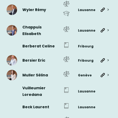
>
Wyler Rémy
Lausanne
Chappuis
>
Lausanne
Elisabeth
Berberat Celine
Fribourg
>
Bersier Eric
Fribourg
>
Muller Sélina
Genève
Vuilleumier
Lausanne
Loredana
Beck Laurent
Lausanne