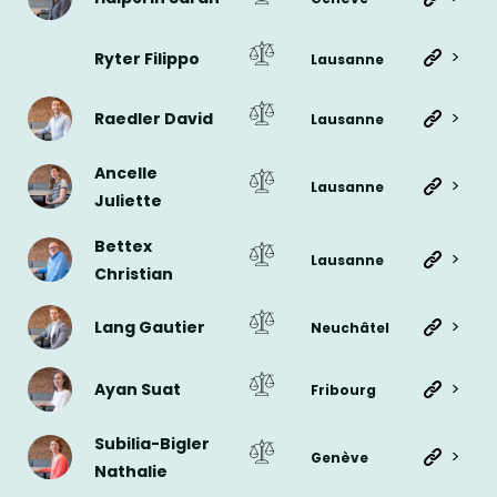
>
Ryter Filippo
Lausanne
>
Raedler David
Lausanne
Ancelle
>
Lausanne
Juliette
Bettex
>
Lausanne
Christian
>
Lang Gautier
Neuchâtel
>
Ayan Suat
Fribourg
Subilia-Bigler
>
Genève
Nathalie