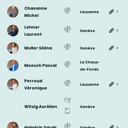
Chavanne
>
Lausanne
Michel
Lehner
>
Genève
Laurent
>
Muller Sélina
Genève
La Chaux-
Moesch Pascal
de-Fonds
Perroud
>
Lausanne
Véronique
Witzig Aurélien
Genève
>
Halpérin Sarah
Genève