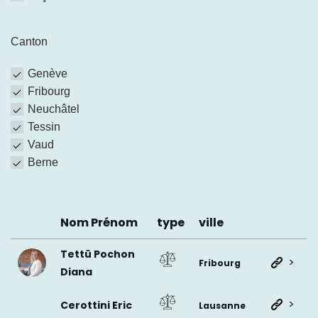
Canton
Genève
Fribourg
Neuchâtel
Tessin
Vaud
Berne
Nom Prénom
type
ville
Tettü Pochon
>
Fribourg
Diana
>
Cerottini Eric
Lausanne