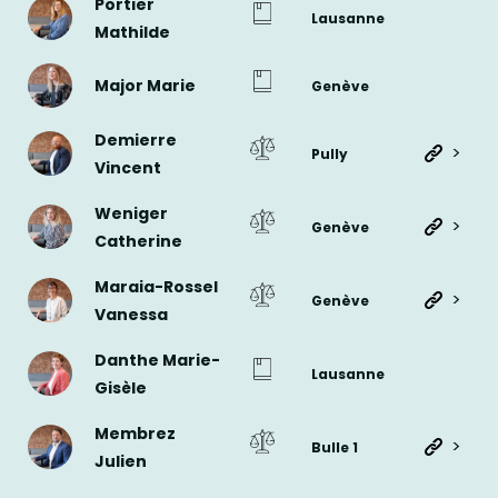
Portier
Lausanne
Mathilde
Major Marie
Genève
Demierre
>
Pully
Vincent
Weniger
>
Genève
Catherine
Maraia-Rossel
>
Genève
Vanessa
Danthe Marie-
Lausanne
Gisèle
Membrez
>
Bulle 1
Julien