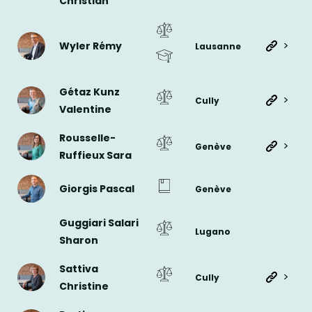
Christian
>
Wyler Rémy
Lausanne
Gétaz Kunz
>
Cully
Valentine
Rousselle-
>
Genève
Ruffieux Sara
Giorgis Pascal
Genève
Guggiari Salari
Lugano
Sharon
Sattiva
>
Cully
Christine