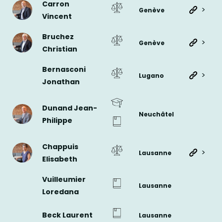
Carron
>
Genève
Vincent
Bruchez
>
Genève
Christian
Bernasconi
>
Lugano
Jonathan
Dunand Jean-
Neuchâtel
Philippe
Chappuis
>
Lausanne
Elisabeth
Vuilleumier
Lausanne
Loredana
Beck Laurent
Lausanne