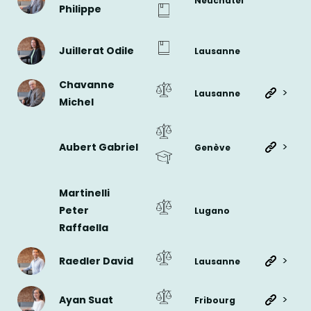
Neuchâtel
Philippe
Juillerat Odile
Lausanne
Chavanne
>
Lausanne
Michel
>
Aubert Gabriel
Genève
Martinelli
Peter
Lugano
Raffaella
>
Raedler David
Lausanne
>
Ayan Suat
Fribourg