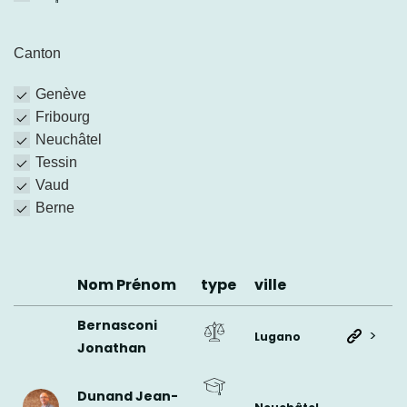
Canton
Genève
Fribourg
Neuchâtel
Tessin
Vaud
Berne
Nom Prénom
type
ville
Bernasconi
>
Lugano
Jonathan
Dunand Jean-