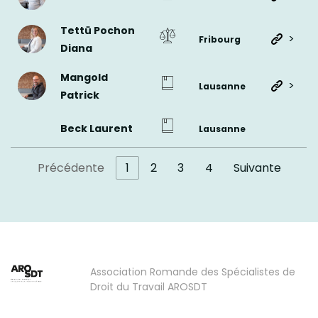
Tettü Pochon
>
Fribourg
Diana
Mangold
>
Lausanne
Patrick
Beck Laurent
Lausanne
Précédente
1
2
3
4
Suivante
Association Romande des Spécialistes de
Droit du Travail AROSDT