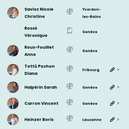
Savioz Nicole
Yverdon-
Christine
les-Bains
Rossé
Genève
Véronique
Roux-Fouillet
Genève
Anne
Tettü Pochon
>
Fribourg
Diana
>
Halpérin Sarah
Genève
>
Carron Vincent
Genève
>
Heinzer Boris
Lausanne