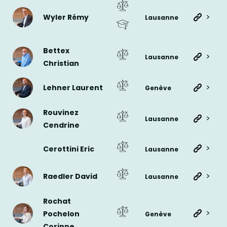
>
Wyler Rémy
Lausanne
Bettex
>
Lausanne
Christian
>
Lehner Laurent
Genève
Rouvinez
>
Lausanne
Cendrine
>
Cerottini Eric
Lausanne
>
Raedler David
Lausanne
Rochat
>
Pochelon
Genève
Corinne