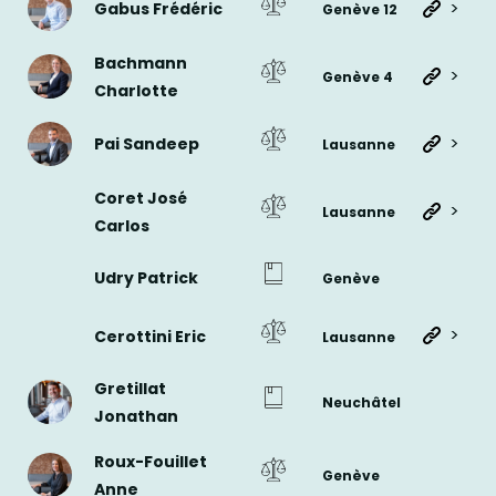
>
Gabus Frédéric
Genève 12
Bachmann
>
Genève 4
Charlotte
>
Pai Sandeep
Lausanne
Coret José
>
Lausanne
Carlos
Udry Patrick
Genève
>
Cerottini Eric
Lausanne
Gretillat
Neuchâtel
Jonathan
Roux-Fouillet
Genève
Anne