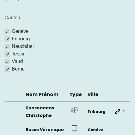
Canton
Genève
Fribourg
Neuchâtel
Tessin
Vaud
Berne
Nom Prénom
type
ville
Sansonnens
>
Fribourg
Christophe
Rossé Véronique
Genève